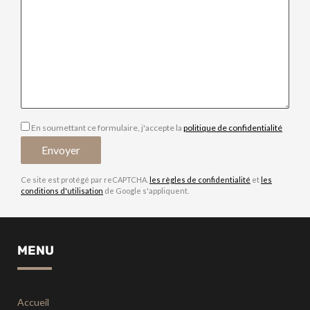
En soumettant ce formulaire, j'accepte la
politique de confidentialité
Ce site est protégé par reCAPTCHA.
les règles de confidentialité
et
les
conditions d'utilisation
de Google s'appliquent.
MENU
Accueil