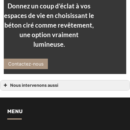
Donnez un coup d’éclat à vos
espaces de vie en choisissant le
béton ciré comme revêtement,
une option vraiment
lumineuse.
Contactez-nous
Nous intervenons aussi
Beton ciré
Beton ciré Anglet
Beton ciré Ascain
Beton ciré Bayonne
Beton ciré saint palais
MENU
Beton ciré Biarritz
Beton ciré salies de Béarn
Beton ciré Bidart
Beton ciré Hossegor