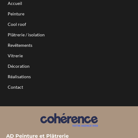
Beton ciré Capbreton
Accueil
Beton ciré Dax
Beton ciré saint jean de luz
Peinture
Beton ciré bardos
Beton ciré saint pierre d’irube
Cool roof
Beton ciré Mouguerre
Beton ciré Tarnos
Plâtrerie / isolation
Revêtements
Vitrerie
Décoration
Réalisations
Contact
AD Peinture et Plâtrerie