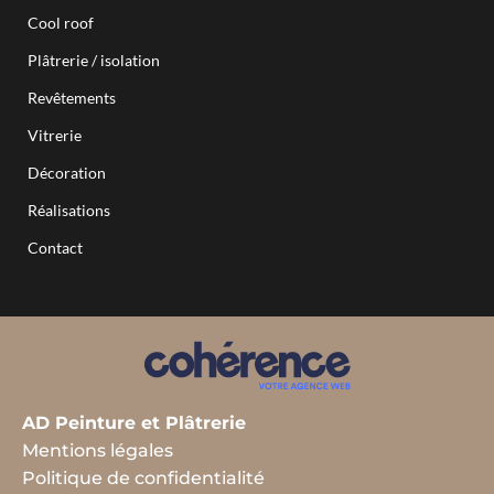
Peintre en batiment saint pierre d’irube
Cool roof
Peintre en batiment Mouguerre
Peintre en batiment Tarnos
Plâtrerie / isolation
Revêtements
Vitrerie
Décoration
Réalisations
Contact
AD Peinture et Plâtrerie
Mentions légales
Politique de confidentialité